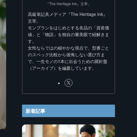
『The Heritage Ink』主宰。
高級筆記具メディア『The Heritage Ink』
主宰。
モンブランをはじめとする名品の「資産価
値」と「物語」を独自の審美眼で紐解きま
す。
女性ならではの細やかな視点で、型番ごと
のスペック比較から後悔しない選び方ま
で、一生モノの1本に出会うための羅針盤
（アーカイブ）を編纂しています。
新着記事