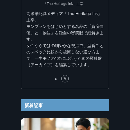
『The Heritage Ink』主宰。
高級筆記具メディア『The Heritage Ink』
主宰。
モンブランをはじめとする名品の「資産価
値」と「物語」を独自の審美眼で紐解きま
す。
女性ならではの細やかな視点で、型番ごと
のスペック比較から後悔しない選び方ま
で、一生モノの1本に出会うための羅針盤
（アーカイブ）を編纂しています。
新着記事