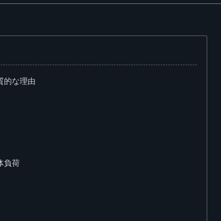
質的な理由
体負荷