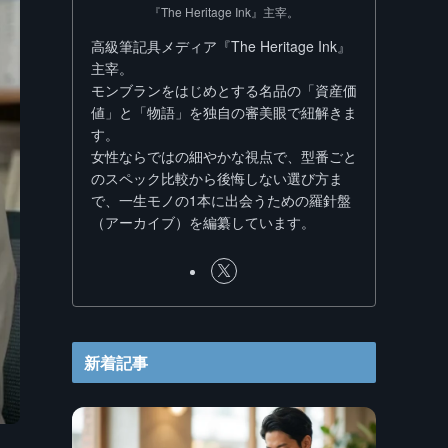
『The Heritage Ink』主宰。
高級筆記具メディア『The Heritage Ink』
主宰。
モンブランをはじめとする名品の「資産価
値」と「物語」を独自の審美眼で紐解きま
す。
女性ならではの細やかな視点で、型番ごと
のスペック比較から後悔しない選び方ま
で、一生モノの1本に出会うための羅針盤
（アーカイブ）を編纂しています。
新着記事