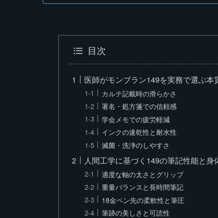
目次
医師がモンブラン149を実務で選ぶ本
カルテ記載時の滑らかさ
署名・処方箋での信頼感
学会メモでの疲労軽減
インクの速乾性と耐水性
滅菌・洗浄のしやすさ
人間工学に基づく149の筆記性能と身
適度な軸の太さとグリップ
重量バランスと長時間筆記
18金ペン先の柔軟性と筆圧
筆跡の美しさと可読性