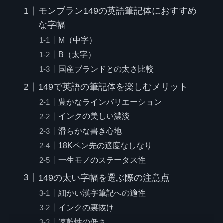
モンブラン149の英語筆記体におすすめ
な字幅
M（中字）
B（太字）
国産ブランドとの太さ比較
149で英語の筆記体を楽しむメリット
豊かなラインバリエーション
インクの美しい濃淡
滑らかな書き心地
18Kペン先の適度なしなり
一生モノのステータス性
149の太い字幅を選ぶ際の注意点
細かい漢字筆記への適性
インクの裏抜け
速乾性の低さ