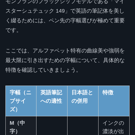
モンブランのフラッグシップモデルである「マイ
スターシュテュック 149」で英語の筆記体を美し
く綴るためには、ペン先の字幅選びが極めて重要
です。
ここでは、アルファベット特有の曲線美や強弱を
最大限に引き出すための字幅について、具体的な
特徴を確認していきましょう。
字幅（ニ
英語筆記
日本語と
特徴
ブサイ
への適性
の併用
ズ）
M（中
インクの
字）
濃淡が出