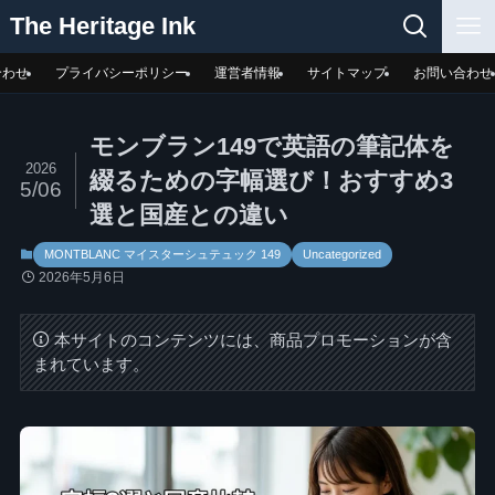
The Heritage Ink
合わせ
プライバシーポリシー
運営者情報
サイトマップ
お問い合わせ
モンブラン149で英語の筆記体を
2026
綴るための字幅選び！おすすめ3
5/06
選と国産との違い
MONTBLANC マイスターシュテュック 149
Uncategorized
2026年5月6日
本サイトのコンテンツには、商品プロモーションが含
まれています。