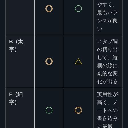
やすく、
最もバラ
ンスが良
い
B（太
スタブ調
字）
の切り出
しで、縦
横の線に
劇的な変
化が出る
F（細
実用性が
字）
高く、ノ
ートへの
書き込み
に最適