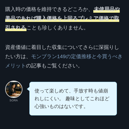
購入時の価格を維持できるどころか、
未使用品や
美品であれば購入価格を上回るプレミア価格で取
引される
ことも珍しくありません。
資産価値に着目した収集についてさらに深掘りし
たい方は、
モンブラン149の定価推移と今買うべき
メリット
の記事もご覧ください。
使って楽しめて、手放す時も値崩
れしにくい。 趣味としてこれほど
SORA
心強いものはないです。