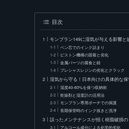
目次
モンブラン149に湿気が与える影響と
ペン芯でのインク詰まり
ピストン機構の固着と劣化
金属パーツの腐食と錆
プレシャスレジンの劣化とクラック
湿気から守る！日本向けの具体的な保
湿度40-60%を保つ収納術
乾燥剤と湿度計の活用法
モンブラン専用ポーチでの保護
長期保管時のインク抜きと洗浄
誤ったメンテナンスが招く樹脂破損の
アルコール成分による化学的劣化