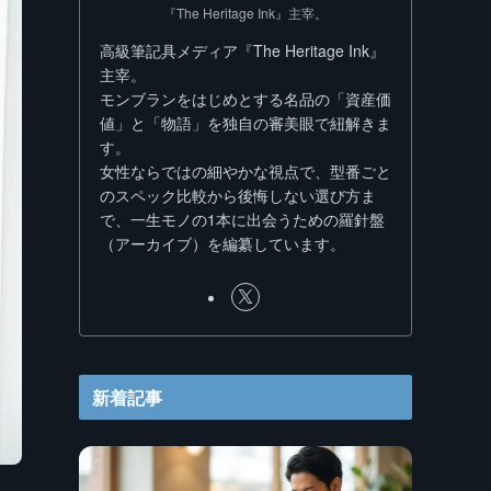
『The Heritage Ink』主宰。
高級筆記具メディア『The Heritage Ink』
主宰。
モンブランをはじめとする名品の「資産価
値」と「物語」を独自の審美眼で紐解きま
す。
女性ならではの細やかな視点で、型番ごと
のスペック比較から後悔しない選び方ま
で、一生モノの1本に出会うための羅針盤
（アーカイブ）を編纂しています。
新着記事