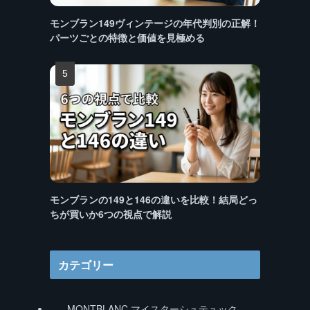
モンブラン149ヴィンテージの年代判別の正解！
パーツごとの特徴と価値を見極める
り
モンブランの149と146の違いを比較！結局どっ
ちが買いか6つの視点で解説
カテゴリー
MONTBLANC マイスターシュテュック