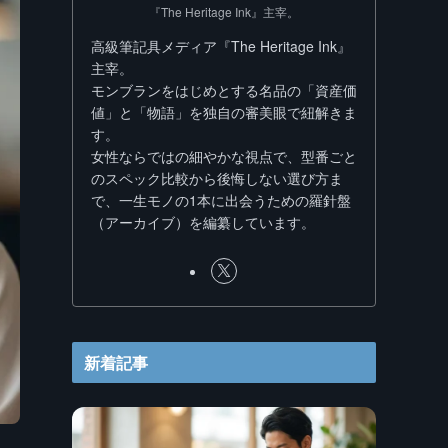
『The Heritage Ink』主宰。
高級筆記具メディア『The Heritage Ink』
主宰。
モンブランをはじめとする名品の「資産価
値」と「物語」を独自の審美眼で紐解きま
す。
女性ならではの細やかな視点で、型番ごと
のスペック比較から後悔しない選び方ま
で、一生モノの1本に出会うための羅針盤
（アーカイブ）を編纂しています。
新着記事