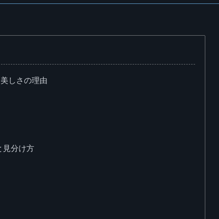
つ美しさの理由
と見分け方