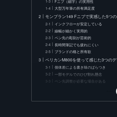
Fニブ（細字）の実用性
大型万年筆の所有満足度
モンブラン149 Fニブで実感した5つ
インクフローが安定している
線幅が細かく実用的
ペン先の彫刻が芸術的
長時間筆記でも疲れにくい
ブランドの格と所有欲
ペリカンM800を使って感じた3つの
個体差による書き味のばらつき
一部モデルでのひび割れ懸念
ペン先調整が必要な場合がある