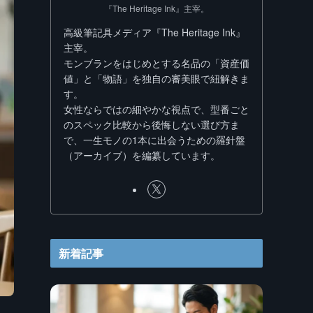
『The Heritage Ink』主宰。
高級筆記具メディア『The Heritage Ink』
主宰。
モンブランをはじめとする名品の「資産価
値」と「物語」を独自の審美眼で紐解きま
す。
女性ならではの細やかな視点で、型番ごと
のスペック比較から後悔しない選び方ま
で、一生モノの1本に出会うための羅針盤
（アーカイブ）を編纂しています。
新着記事