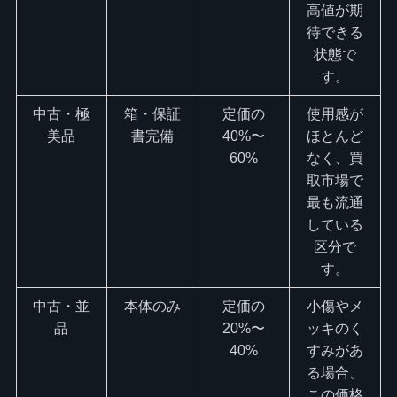
高値が期
待できる
状態で
す。
中古・極
箱・保証
定価の
使用感が
美品
書完備
40%〜
ほとんど
60%
なく、買
取市場で
最も流通
している
区分で
す。
中古・並
本体のみ
定価の
小傷やメ
品
20%〜
ッキのく
40%
すみがあ
る場合、
この価格