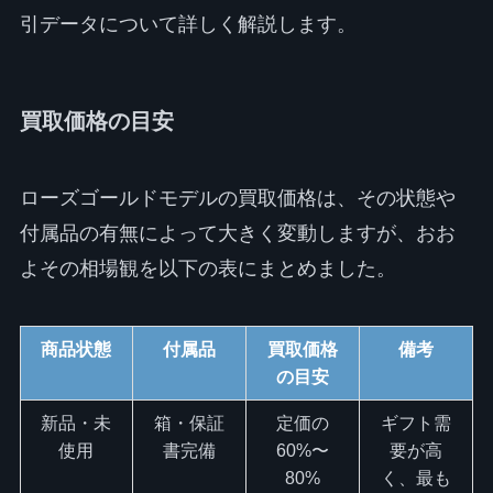
引データについて詳しく解説します。
買取価格の目安
ローズゴールドモデルの買取価格は、その状態や
付属品の有無によって大きく変動しますが、おお
よその相場観を以下の表にまとめました。
商品状態
付属品
買取価格
備考
の目安
新品・未
箱・保証
定価の
ギフト需
使用
書完備
60%〜
要が高
80%
く、最も