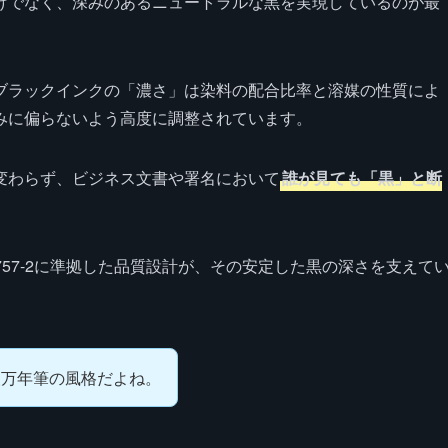
けでなく、深みのあるニュートラルな黒を実現しているのが最
ブラックインクの「濃さ」は染料の配合比率と溶媒の性質によ
みに偏らないよう高度に調整されています。
変わらず、ビジネス文書や署名において
誰が見ても「黒」と断
2757-2に準拠した品質設計が、その安定した黒の深さを支えて
級万年筆の風格だよね。