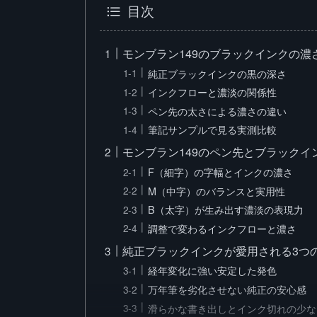
目次
モンブラン149のブラックインクの濃
純正ブラックインクの黒の深さ
インクフローと濃淡の関係性
ペン先の太さによる濃さの違い
筆記サンプルで見る実測比較
モンブラン149のペン先とブラックイ
F（細字）の字幅とインクの濃さ
M（中字）のバランスと実用性
B（太字）が生み出す濃淡の表現力
調整で変わるインクフローと濃さ
純正ブラックインクが愛用される3つ
経年変化に強い安定した発色
万年筆を劣化させない純正の安心感
滑らかな書き出しとインク切れの少な