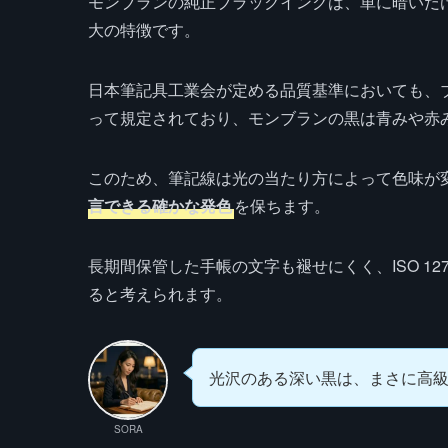
モンブランの純正ブラックインクは、単に暗いだ
大の特徴です。
日本筆記具工業会が定める品質基準においても、
って規定されており、モンブランの黒は青みや赤
このため、筆記線は光の当たり方によって色味が
言できる確かな発色
を保ちます。
長期間保管した手帳の文字も褪せにくく、ISO 1
ると考えられます。
光沢のある深い黒は、まさに高
SORA