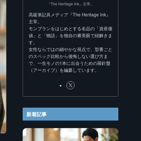
『The Heritage Ink』主宰。
高級筆記具メディア『The Heritage Ink』
主宰。
モンブランをはじめとする名品の「資産価
値」と「物語」を独自の審美眼で紐解きま
す。
女性ならではの細やかな視点で、型番ごと
のスペック比較から後悔しない選び方ま
で、一生モノの1本に出会うための羅針盤
（アーカイブ）を編纂しています。
新着記事