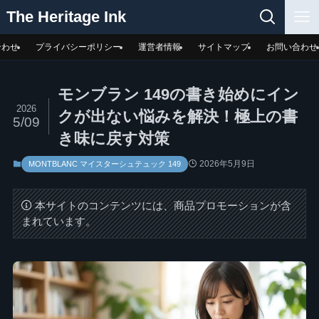
The Heritage Ink
合わせ
プライバシーポリシー
運営者情報
サイトマップ
お問い合わせ
モンブラン 149の書き始めにイン
2026
クが出ない悩みを解決！極上の書
5/09
き味に戻す対策
2026年5月9日
MONTBLANC マイスターシュテュック 149
本サイトのコンテンツには、商品プロモーションが含
まれています。