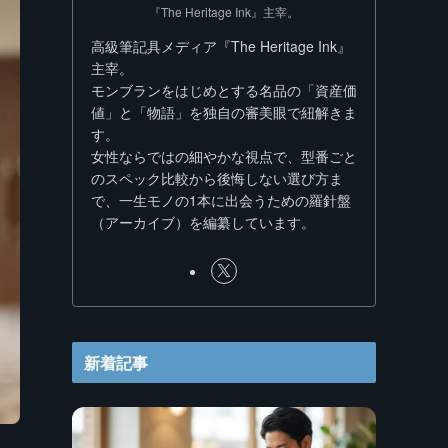
『The Heritage Ink』主宰。
高級筆記具メディア『The Heritage Ink』
主宰。
モンブランをはじめとする名品の「資産価
値」と「物語」を独自の審美眼で紐解きま
す。
女性ならではの細やかな視点で、型番ごと
のスペック比較から後悔しない選び方ま
で、一生モノの1本に出会うための羅針盤
（アーカイブ）を編纂しています。
新着記事