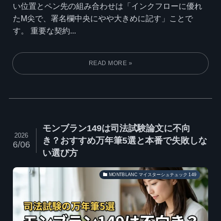
い位置とペン先の組み合わせは「インクフローに優れ
たM尖で、署名欄中央にやや大きめに記す」ことで
す。 重要な契約...
モンブラン149は司法試験論文に不向
2026
き？おすすめ万年筆5選と本番で失敗しな
6/06
い選び方
MONTBLANC マイスターシュテュック 149