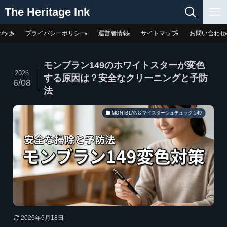
The Heritage Ink
合わせ
プライバシーポリシー
運営者情報
サイトマップ
お問い合わせ
モンブラン149のホワイトスターが変色
2026
する原因は？安全なクリーニングと予防
6/08
法
MONTBLANC マイスターシュテュック 149
2026年6月18日