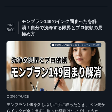
モンブラン149のインク固まったを解
2026
消！自分で洗浄する限界とプロ依頼の見
6/01
極め方
MONTBLANC マイスターシュテュック 149
2026年6月2日
モンブラン149を久しぶりに手に取ったとき、ペン先か
らインクが全く出ずに焦った経験はないでしょうか。