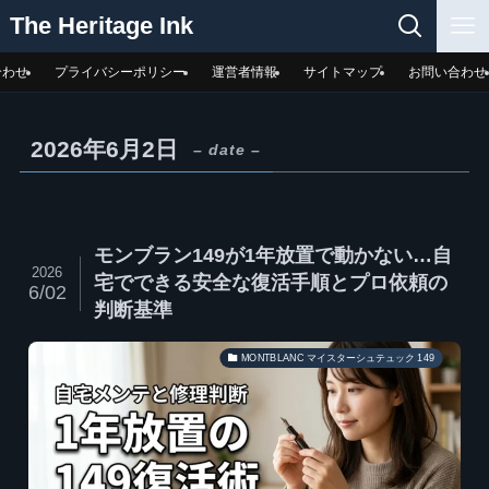
The Heritage Ink
合わせ
プライバシーポリシー
運営者情報
サイトマップ
お問い合わせ
2026年6月2日
– date –
モンブラン149が1年放置で動かない…自
2026
宅でできる安全な復活手順とプロ依頼の
6/02
判断基準
MONTBLANC マイスターシュテュック 149