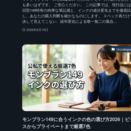
も多いはずです。 ご安心ください。 この記事では、現行品に
旧型149特有の肉厚な筆記感と、インクの成分変化までを徹底
し、あなたの購入判断を確かなものにします。 スペック表だけ
決して見えてこない、経年変化による唯一無二の風合...
2026年6月16日
Uncategor
モンブラン149に合うインクの色の選び方2026｜ビ
スからプライベートまで厳選7色