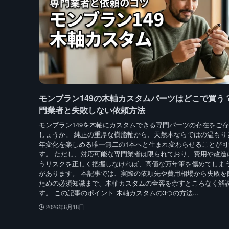
モンブラン149の木軸カスタムパーツはどこで買う
門業者と失敗しない依頼方法
モンブラン149を木軸にカスタムできる専門パーツの存在をご
しょうか。 純正の重厚な樹脂軸から、天然木ならではの温もり
年変化を楽しめる唯一無二の1本へと生まれ変わらせることが可
す。 ただし、対応可能な専門業者は限られており、費用や改造
うリスクを正しく把握しなければ、高価な万年筆を傷めてしま
があります。 本記事では、実際の依頼先や費用相場から失敗を
ための必須知識まで、木軸カスタムの全容を余すところなく解
す。 この記事のポイント 木軸カスタムの3つの方法...
2026年6月18日