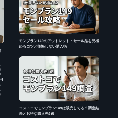
モンブラン149のアウトレット・セール品を見極
めるコツと後悔しない購入術
方
り
適
き
可
ら
、
護
コストコでモンブラン149は販売してる？調査結
果とお得な購入先5選