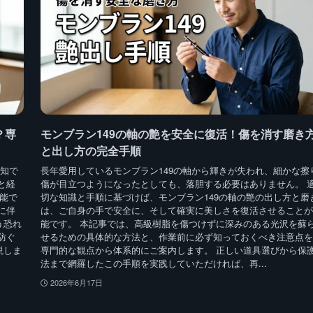
？専
モンブラン149の軸の艶を安全に復活！傷を消す磨き
と出し方の完全手順
存知で
長年愛用しているモンブラン149の軸から輝きが失われ、細かな擦
と経
傷が目立つようになったとしても、落胆する必要はありません。 
能で
切な知識と手順に基づけば、モンブラン149の軸の艶の出し方と磨
に伴
は、ご自身の手で安全に、そして確実に美しさを復活させることが
う恐れ
能です。 本記事では、高級樹脂を傷つけずに深みのある光沢を蘇
防ぐ
せるための具体的な方法と、作業前に必ず知っておくべき注意点を
説しま
専門的な観点から体系的にご案内します。 正しい道具選びから保
法まで網羅したこの手順を実践していただければ、再...
2026年6月17日