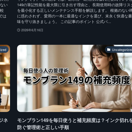
はない
149の筆記性能を最大限に引き出す理由と、長期使用時の故障リス
比較
を最小化する正しいメンテナンス手順を解説します。 根拠のない
では
に惑わされず、愛用の一本に最適なインクを選び、末永く快適な書
味を守り抜きましょう。 この記事のポイント 公式パ...
2026年6月16日
ized
Uncategorize
ジネ
モンブラン149を毎日使うと補充頻度は？インク切れ
防ぐ管理術と正しい手順