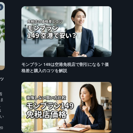
d
モンブラン 149は空港免税店で割引になる？価
格差と購入のコツを解説
ッ
着
ま
こ
事
い
。
0