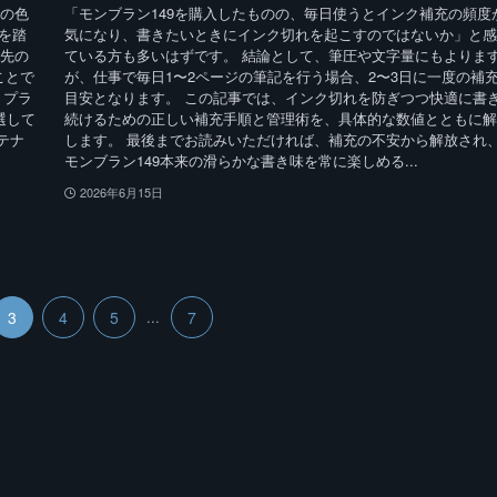
クの色
「モンブラン149を購入したものの、毎日使うとインク補充の頻度
を踏
気になり、書きたいときにインク切れを起こすのではないか」と感
ン先の
ている方も多いはずです。 結論として、筆圧や文字量にもよりま
ことで
が、仕事で毎日1〜2ページの筆記を行う場合、2〜3日に一度の補
、プラ
目安となります。 この記事では、インク切れを防ぎつつ快適に書
選して
続けるための正しい補充手順と管理術を、具体的な数値とともに解
テナ
します。 最後までお読みいただければ、補充の不安から解放され
モンブラン149本来の滑らかな書き味を常に楽しめる...
2026年6月15日
3
4
5
...
7