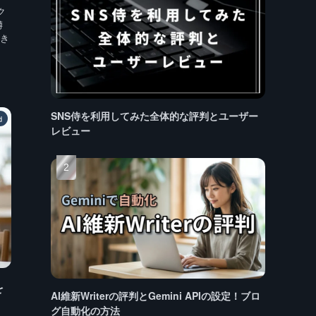
ク
噂
き
SNS侍を利用してみた全体的な評判とユーザー
d
レビュー
を
AI維新Writerの評判とGemini APIの設定！ブロ
グ自動化の方法