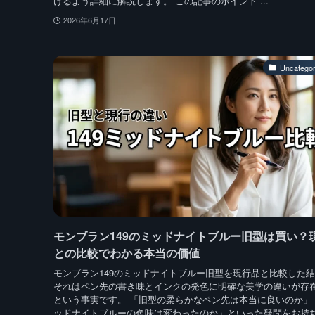
けるよう詳細に解説します。 この記事のポイント ...
2026年6月17日
Uncategor
モンブラン149のミッドナイトブルー旧型は買い？
との比較でわかる本当の価値
モンブラン149のミッドナイトブルー旧型を現行品と比較した
それはペン先の書き味とインクの発色に明確な美学の違いが存
という事実です。 「旧型の柔らかなペン先は本当に良いのか」
ッドナイトブルーの色味は変わったのか」といった疑問をお持