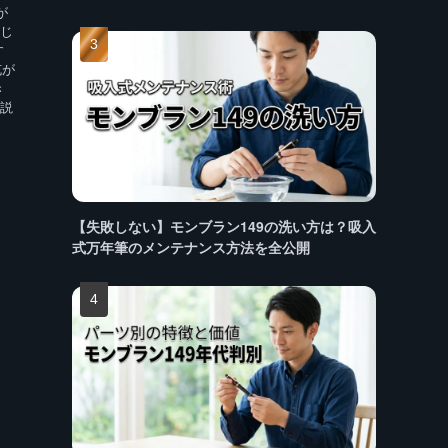
が
じ
す
充が
き
説
、
【失敗しない】モンブラン149の洗い方は？吸入
式万年筆のメンテナンス方法を全公開