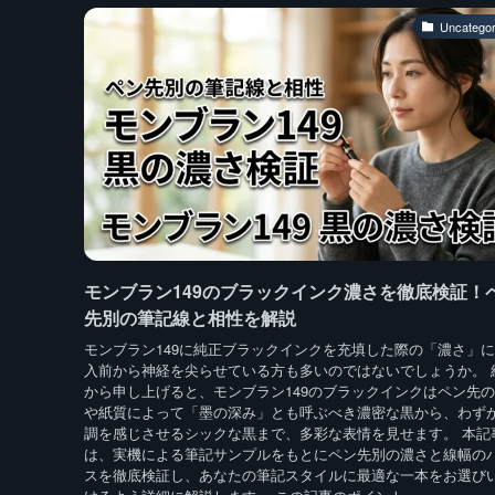
Uncategor
モンブラン149のブラックインク濃さを徹底検証！
先別の筆記線と相性を解説
モンブラン149に純正ブラックインクを充填した際の「濃さ」
入前から神経を尖らせている方も多いのではないでしょうか。 
から申し上げると、モンブラン149のブラックインクはペン先
や紙質によって「墨の深み」とも呼ぶべき濃密な黒から、わず
調を感じさせるシックな黒まで、多彩な表情を見せます。 本記
は、実機による筆記サンプルをもとにペン先別の濃さと線幅の
スを徹底検証し、あなたの筆記スタイルに最適な一本をお選び