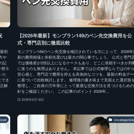
祝
【2026年最新】モンブラン149のペン先交換費用を公
式・専門店別に徹底比較
で最初
モンブラン149のペン先交換を検討されている方にとって、2026年
方や
新の費用相場と依頼先選びは最大の関心事でしょう。 公式と専門
の記
では価格差が2倍以上になるケースもあり、どこに依頼すべきか判
い熨斗
に迷うのも無理はありません。 本記事では公式修理ならではの5つ
いた
安心感と、専門店で費用を抑える具体的なコツを、最新の料金デー
にでき
に基づいて比較検討します。 修理後の書き味まで見据えた選択肢
き正解
整理し、ご自身の万年筆にとって最適な交換方法を見つけるための
針をご確認ください。 この記事のポイント 2026年...
2026年6月18日
ized
Uncategorize