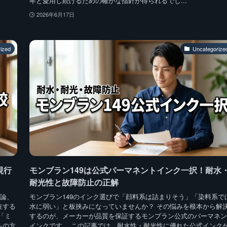
年と愛用し続けるための確かな指針が得られるでし...
2026年6月17日
ized
Uncategorize
現行
モンブラン149は公式パーマネントインク一択！耐水
耐光性と故障防止の正解
結論、
モンブラン149のインク選びで「顔料系は詰まりそう」「染料系で
在する
水に弱い」と板挟みになっていませんか？ その悩みを根本から解
「ミ
するのが、メーカーが品質を保証するモンブラン公式のパーマネン
ちの方
インクです。 この記事では、耐水性・耐光性に優れた公式インク