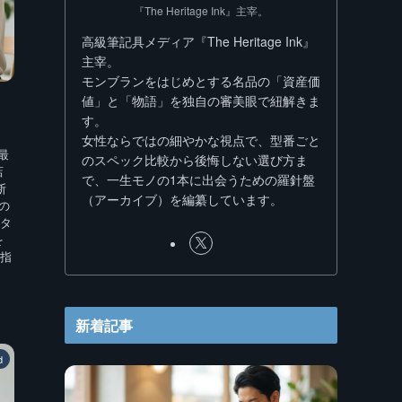
『The Heritage Ink』主宰。
高級筆記具メディア『The Heritage Ink』
主宰。
モンブランをはじめとする名品の「資産価
値」と「物語」を独自の審美眼で紐解きま
す。
女性ならではの細やかな視点で、型番ごと
最
のスペック比較から後悔しない選び方ま
店
で、一生モノの1本に出会うための羅針盤
断
（アーカイブ）を編纂しています。
の
タ
を
指
新着記事
d