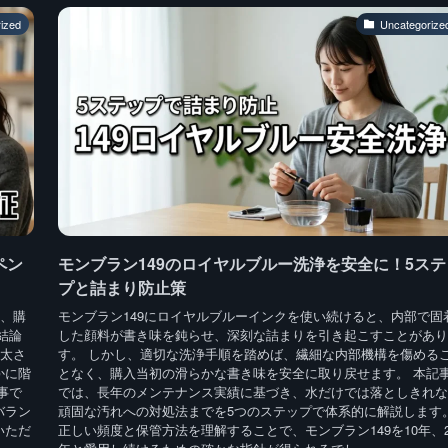
ized
Uncategorize
ペン
モンブラン149のロイヤルブルー洗浄を安全に！5ステ
プと詰まり防止策
に、購
モンブラン149にロイヤルブルーインクを使い続けると、内部で固
結論
した顔料が書き味を鈍らせ、深刻な詰まりを引き起こすことがあり
の太さ
す。 しかし、適切な洗浄手順を踏めば、繊細な内部機構を傷める
かに階
となく、購入当初の滑らかな書き味を安全に取り戻せます。 本記
事で
では、長年のメンテナンス実績に基づき、水だけでは落としきれな
バラン
頑固な汚れへの対処法までを5つのステップで体系的に解説します
いただ
正しい頻度と保管方法を理解することで、モンブラン149を10年、2