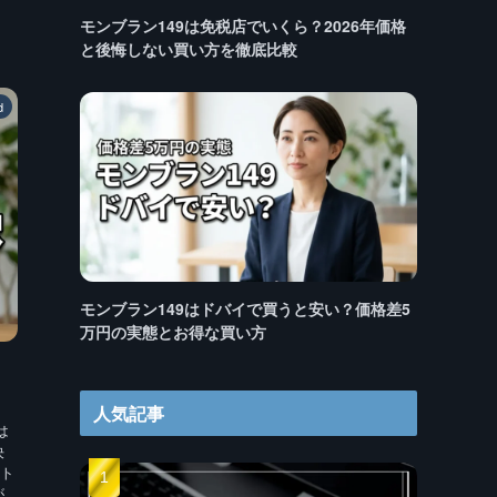
モンブラン149は免税店でいくら？2026年価格
と後悔しない買い方を徹底比較
d
モンブラン149はドバイで買うと安い？価格差5
万円の実態とお得な買い方
・
人気記事
は
決
ト
が