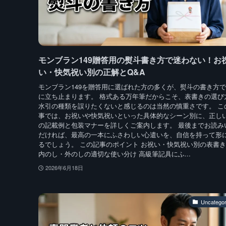
モンブラン149贈答用の熨斗書き方で迷わない！お
い・快気祝い別の正解とQ&A
モンブラン149を贈答用に選ばれた方の多くが、熨斗の書き方
に立ち止まります。 格式ある万年筆だからこそ、表書きの選び
水引の種類を誤りたくないと感じるのは当然の慎重さです。 こ
事では、お祝いや快気祝いといった具体的なシーン別に、正し
の記載例と包装マナーを詳しくご案内します。 最後までお読み
だければ、最高の一本にふさわしい心遣いを、自信を持って形
るでしょう。 この記事のポイント お祝い・快気祝い別の表書
内のし・外のしの適切な使い分け 高級筆記具にふ...
2026年6月18日
Uncategor