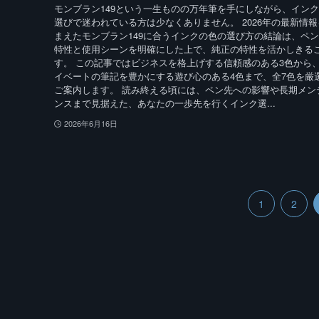
モンブラン149という一生ものの万年筆を手にしながら、イン
選びで迷われている方は少なくありません。 2026年の最新情報
まえたモンブラン149に合うインクの色の選び方の結論は、ペ
特性と使用シーンを明確にした上で、純正の特性を活かしきる
す。 この記事ではビジネスを格上げする信頼感のある3色から
イベートの筆記を豊かにする遊び心のある4色まで、全7色を厳
ご案内します。 読み終える頃には、ペン先への影響や長期メン
ンスまで見据えた、あなたの一歩先を行くインク選...
2026年6月16日
1
2