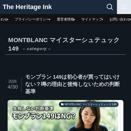
The Heritage Ink
合わせ
プライバシーポリシー
運営者情報
サイトマップ
お問い合わせ
MONTBLANC マイスターシュテュック
149
– category –
モンブラン 149は初心者が買ってはいけ
2026
ない？噂の理由と後悔しないための判断
4/30
基準
MONTBLANC マイスターシュテュック 149