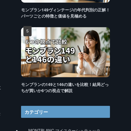
モンブラン149ヴィンテージの年代判別の正解！
パーツごとの特徴と価値を見極める
モンブランの149と146の違いを比較！結局どっ
に
ちが買いか6つの視点で解説
カテゴリー
経
MONTBLANC マイスターシュテュック