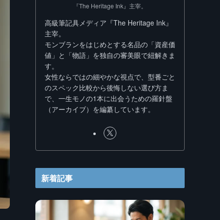
『The Heritage Ink』主宰。
高級筆記具メディア『The Heritage Ink』
主宰。
モンブランをはじめとする名品の「資産価
値」と「物語」を独自の審美眼で紐解きま
す。
女性ならではの細やかな視点で、型番ごと
のスペック比較から後悔しない選び方ま
で、一生モノの1本に出会うための羅針盤
（アーカイブ）を編纂しています。
新着記事